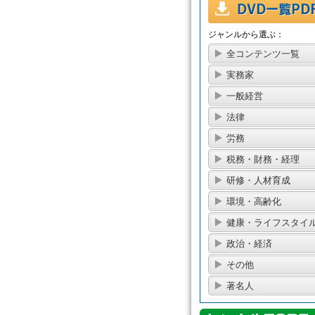
ジャンルから選ぶ：
全コンテンツ一覧
実務家
一般経営
法律
労務
税務・財務・経理
研修・人材育成
環境・高齢化
健康・ライフスタイ
政治・経済
その他
著名人