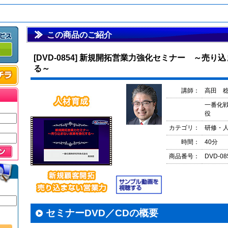
この商品のご紹介
[DVD-0854] 新規開拓営業力強化セミナー ～売
る～
講師：
高田 
一番化
役
カテゴリ：
研修・
時間：
40分
商品番号：
DVD-08
セミナーDVD／CDの概要