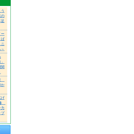
こう
葉の
不足
メー
とば
ュニ
る～
わ
前」
間関
～
講座
づか
広げ
研修
ン力
ップ