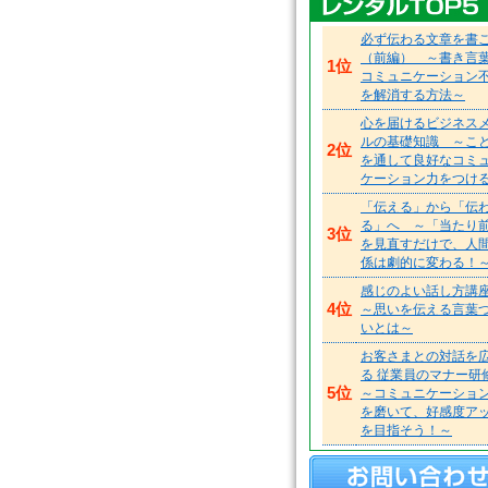
必ず伝わる文章を書
（前編） ～書き言
1位
コミュニケーション
を解消する方法～
心を届けるビジネス
ルの基礎知識 ～こ
2位
を通して良好なコミ
ケーション力をつけ
「伝える」から「伝
る」へ ～「当たり
3位
を見直すだけで、人
係は劇的に変わる！
感じのよい話し方
4位
～思いを伝える言葉
いとは～
お客さまとの対話を
る 従業員のマナー
5位
～コミュニケーショ
を磨いて、好感度ア
を目指そう！～