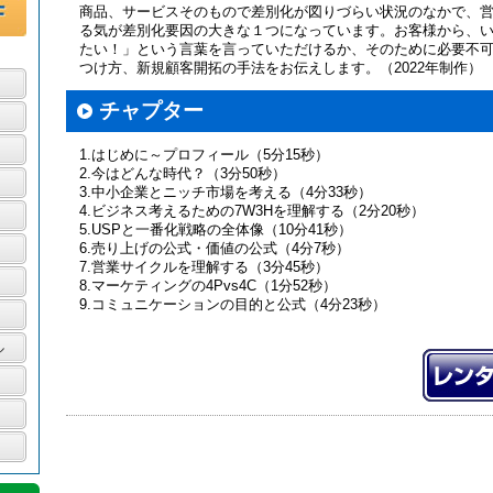
商品、サービスそのもので差別化が図りづらい状況のなかで、
る気が差別化要因の大きな１つになっています。お客様から、
たい！」という言葉を言っていただけるか、そのために必要不
つけ方、新規顧客開拓の手法をお伝えします。（2022年制作）
チャプター
1.はじめに～プロフィール（5分15秒）
2.今はどんな時代？（3分50秒）
3.中小企業とニッチ市場を考える（4分33秒）
4.ビジネス考えるための7W3Hを理解する（2分20秒）
5.USPと一番化戦略の全体像（10分41秒）
6.売り上げの公式・価値の公式（4分7秒）
7.営業サイクルを理解する（3分45秒）
8.マーケティングの4Pvs4C（1分52秒）
9.コミュニケーションの目的と公式（4分23秒）
ル